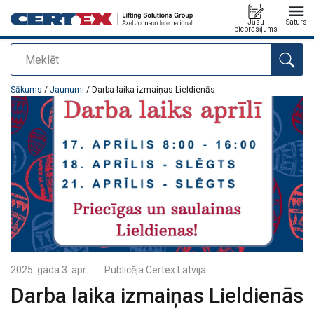
Jūsu
Saturs
pieprasījums
Meklēt
Pievienots jūsu pasūtījumam
Sākums
/
Jaunumi
/ Darba laika izmaiņas Lieldienās
2025. gada 3. apr.
Publicēja
Certex Latvija
Darba laika izmaiņas Lieldienās