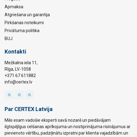
Apmaksa
Atgriešana un garantija
Pirkšanas noteikumi
Privātuma politika
BUJ
Kontakti
Mežkalna iela 11,
Rīga, LV-1058
+371 67 611882
info@certex.lv
Par CERTEX Latvija
Mēs esam vadošie eksperti savā nozarē un piedāvājam
ilgtspējīgus celšanas aprīkojuma un nostiprinājuma risinājumus ar
pievienoto vērtību, padziļinātu izpratni par klienta vajadzībām un