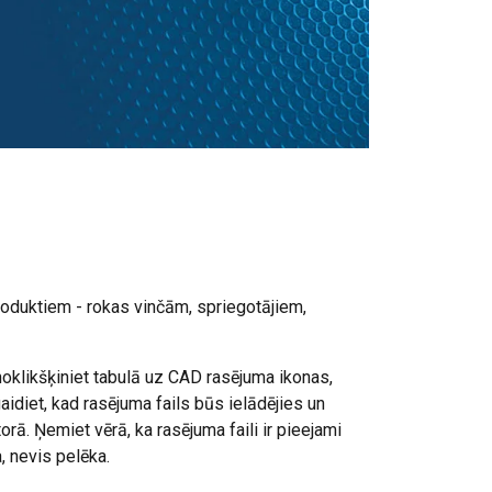
duktiem - rokas vinčām, spriegotājiem,
, noklikšķiniet tabulā uz CAD rasējuma ikonas,
idiet, kad rasējuma fails būs ielādējies un
torā. Ņemiet vērā, ka rasējuma faili ir pieejami
, nevis pelēka.