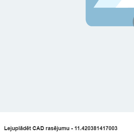
 vietnē tiek izmantoti sīkfaili
kfailus, lai personalizētu saturu, reklāmas un analizētu mūsu tra
ciju par to, kā jūs lietojat mūsu vietni ar mūsu reklāmas un anal
ot ar citu informāciju, ko esat viņiem sniedzis vai ko viņi ir apko
s.
Privātuma politika
Veiktspējas
Mērķa
Funkcionalitātes
AS
ATTEIKTIES NO VISIEM
PIEK