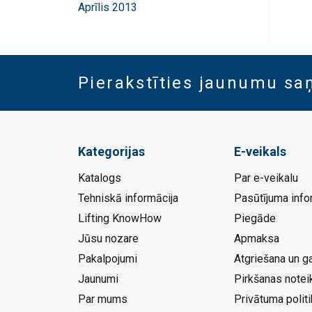
Aprīlis 2013
Pierakstīties jaunumu s
Kategorijas
E-veikals
Katalogs
Par e-veikalu
Tehniskā informācija
Pasūtījuma info
Lifting KnowHow
Piegāde
Jūsu nozare
Apmaksa
Pakalpojumi
Atgriešana un ga
Jaunumi
Pirkšanas notei
Par mums
Privātuma politi