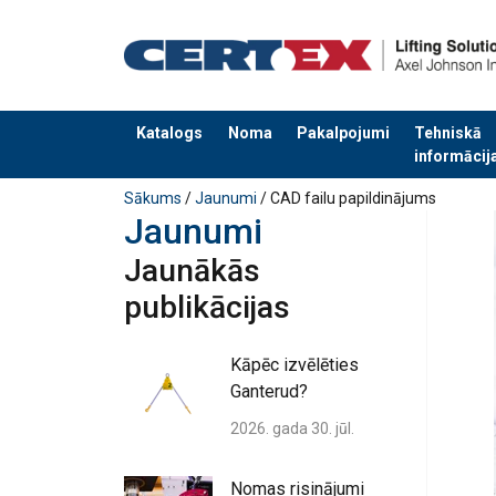
Katalogs
Noma
Pakalpojumi
Tehniskā
informācij
Pievienots jūsu pasūtījumam
Sākums
/
Jaunumi
/ CAD failu papildinājums
Jaunumi
Jaunākās
publikācijas
Kāpēc izvēlēties
Ganterud?
2026. gada 30. jūl.
Nomas risinājumi