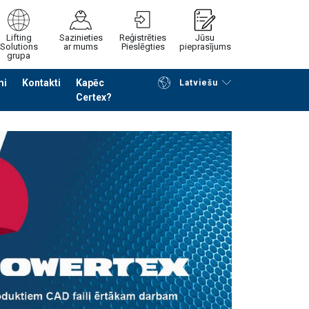
Lifting
Sazinieties
Reģistrēties
Jūsu
Solutions
ar mums
Pieslēgties
pieprasījums
grupa
mi
Kontakti
Kapēc
Latviešu
Certex?
Noformēt piedāvājuma pieprasījumu