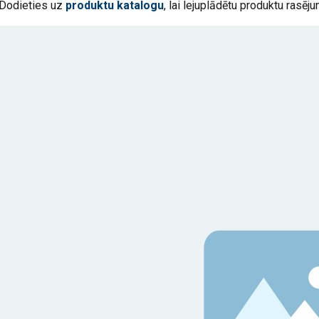
Dodieties uz
produktu katalogu
, lai lejuplādētu produktu rasēju