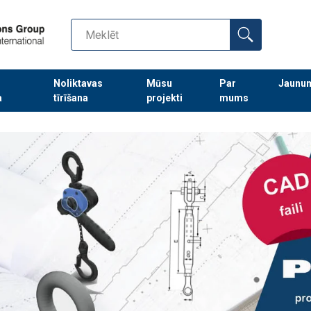
Noliktavas
Mūsu
Par
Jaunu
a
tīrīšana
projekti
mums
Turpināt meklēt preces