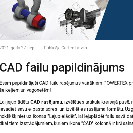
2021. gada 27. sept.
Publicēja
Certex Latvija
CAD failu papildinājums
Esam papildinājuši CAD failu rasējumus vairākiem POWERTEX pro
šeikeļiem un vagonetēm!
Lai jejuplādētu
CAD rasējumu
, izvēlēties artikulu kreisajā pusē
ievadiet savu e-pasta adresi un izvēlēties rasējuma formātu. Uzga
noklikšķiniet uz ikonas "Lejupielādēt", lai lejuplādēt failu savā da
tikai tiem izstrādājumiem, kuriem ikona "CAD" kolonnā ir krāsaina