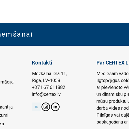
aņemšanai
Kontakti
Par CERTEX L
Mežkalna iela 11,
Mēs esam vadoš
Rīga, LV-1058
ilgtspējīgus cel
rmācija
+371 67 611882
ar pievienoto vē
info@certex.lv
un dinamisku pie
mūsu produktu un
rantija
darba vides nod
Pilnīgas vai da
kumi
saskaņošana ar 
ka