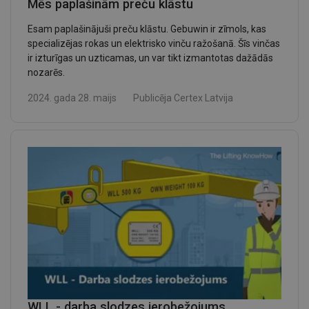
Mēs paplašinām preču klāstu
Esam paplašinājuši preču klāstu. Gebuwin ir zīmols, kas
specializējas rokas un elektrisko vinču ražošanā. Šīs vinčas
ir izturīgas un uzticamas, un var tikt izmantotas dažādās
nozarēs.
2024. gada 28. maijs
Publicēja
Certex Latvija
WLL - darba slodzes ierobežojums