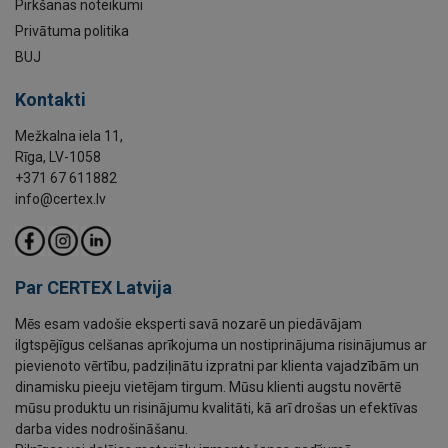
Pirkšanas noteikumi
Privātuma politika
BUJ
Kontakti
Mežkalna iela 11,
Rīga, LV-1058
+371 67 611882
info@certex.lv
Par CERTEX Latvija
Mēs esam vadošie eksperti savā nozarē un piedāvājam
ilgtspējīgus celšanas aprīkojuma un nostiprinājuma risinājumus ar
pievienoto vērtību, padziļinātu izpratni par klienta vajadzībām un
dinamisku pieeju vietējam tirgum. Mūsu klienti augstu novērtē
mūsu produktu un risinājumu kvalitāti, kā arī drošas un efektīvas
darba vides nodrošināšanu.