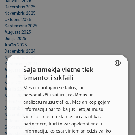
Janvāris 2026
Decembris 2025
Novembris 2025
Oktobris 2025
Septembris 2025
Augusts 2025
Jūnijs 2025
Aprīlis 2025
Decembris 2024
Novembris 2024
Septembris 2024
Šajā tīmekļa vietnē tiek
Augusts 2024
izmantoti sīkfaili
Jūnijs 2024
LATVIAN
Maijs 2024
Mēs izmantojam sīkfailus, lai
ENGLISH TRANSLATION
Aprīlis 2024
personalizētu saturu, reklāmas un
Marts 2024
analizētu mūsu trafiku. Mēs arī kopīgojam
Februāris 2024
Decembris 2023
informāciju par to, kā jūs lietojat mūsu
Novembris 2023
vietni ar mūsu reklāmas un analītikas
Oktobris 2023
partneriem, kuri to var apvienot ar citu
Septembris 2023
informāciju, ko esat viņiem sniedzis vai ko
Augusts 2023