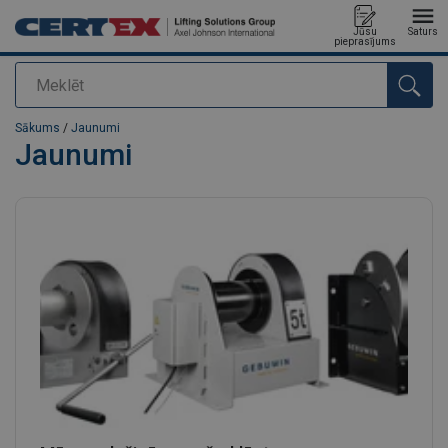
Jūsu
Saturs
pieprasījums
Meklēt
Pievienots jūsu pasūtījumam
Sākums
/
Jaunumi
Jaunumi