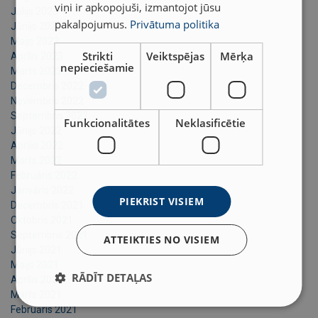
viņi ir apkopojuši, izmantojot jūsu
Jūlijs 2023
pakalpojumus.
Privātuma politika
Jūnijs 2023
Maijs 2023
Strikti
Veiktspējas
Mērķa
Aprīlis 2023
nepieciešamie
Marts 2023
Decembris 2022
Novembris 2022
Septembris 2022
Funkcionalitātes
Neklasificētie
Jūnijs 2022
Aprīlis 2022
Marts 2022
Februāris 2022
Janvāris 2022
PIEKRIST VISIEM
Decembris 2021
Oktobris 2021
Septembris 2021
ATTEIKTIES NO VISIEM
Jūnijs 2021
Maijs 2021
RĀDĪT DETAĻAS
Aprīlis 2021
Marts 2021
Februāris 2021